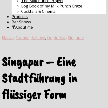
The Milk Punch Project
Log Book of my Milk Punch Craze
Cocktails & Cinema
Products
Bar Shows
🍸About me
Native
,
Nutmeg & Clove
,
Origin Bar
,
Singapur
Singapur – Eine
Stadtführung in
flüssiger Form