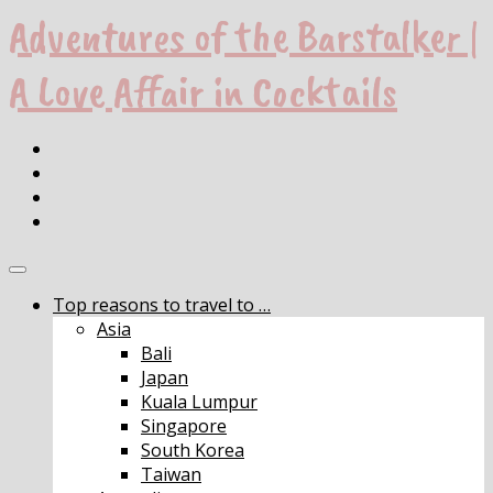
Adventures of the Barstalker |
A Love Affair in Cocktails
Top reasons to travel to …
Asia
Bali
Japan
Kuala Lumpur
Singapore
South Korea
Taiwan