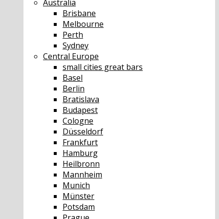
Australia
Brisbane
Melbourne
Perth
Sydney
Central Europe
small cities great bars
Basel
Berlin
Bratislava
Budapest
Cologne
Düsseldorf
Frankfurt
Hamburg
Heilbronn
Mannheim
Munich
Münster
Potsdam
Prague