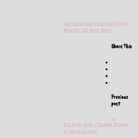
barfood
experimental
Local
World's 50 Best Bars
Share This
Previous
post
←
Bürkner Eck – Flower Power,
es wird blumig