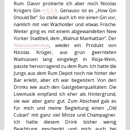
Rum. Davor probierte ich aber noch Nicolas
Krögers Gin
H.G.S.B
. Genauso ist es „How Gin
Should Be“. So stelle auch ich mir einen Gin vor,
nämlich mit viel Wacholder und etwas Frische.
Weiter ging es mit einem abgewandelten New
Yorker Stadtteil, dem „Walnut Manhattan“. Der
Walnusswermut
, wieder ein Produkt von
Nicolas Kröger, aus grün geernteten
Walnüssen lang eingelegt in Rioja-Wein,
passte hervorragend zu dem Rum. Ich hatte die
Jungs aus dem Rum Depot noch nie hinter der
Bar erlebt, aber ich war begeistert. Von den
Drinks wie auch den Gastgeberqualitäten. Die
Livemusik empfand ich eher als Hintergrund,
sie war aber ganz gut. Zum Abschied gab es
für mich und meine Begleitung einen „Old
Cuban“ mit ganz viel Minze und Champagner.
Ich hatte diesem Drink bisher wenig
Beachtung geschenkt und mich auch bei