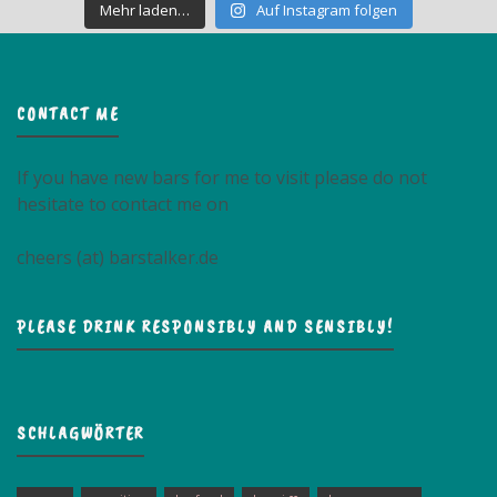
Mehr laden…
Auf Instagram folgen
CONTACT ME
If you have new bars for me to visit please do not
hesitate to contact me on
cheers (at) barstalker.de
PLEASE DRINK RESPONSIBLY AND SENSIBLY!
SCHLAGWÖRTER