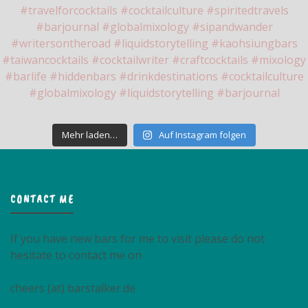
Mehr laden…
Auf Instagram folgen
CONTACT ME
If you have new bars for me to visit please do not
hesitate to contact me on
cheers (at) barstalker.de