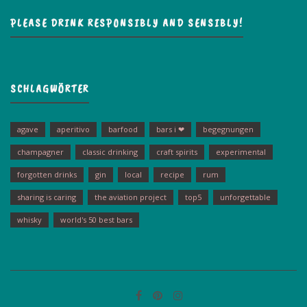
PLEASE DRINK RESPONSIBLY AND SENSIBLY!
SCHLAGWÖRTER
agave
aperitivo
barfood
bars i ❤
begegnungen
champagner
classic drinking
craft spirits
experimental
forgotten drinks
gin
local
recipe
rum
sharing is caring
the aviation project
top5
unforgettable
whisky
world's 50 best bars