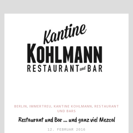
BERLIN
,
IMMERTREU
,
KANTINE KOHLMANN
,
RESTAURANT
UND BARS
Restaurant und Bar … und ganz viel Mezcal
12. FEBRUAR 2016