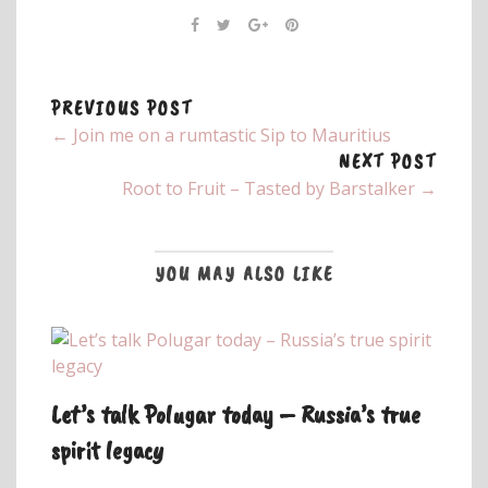
PREVIOUS POST
← Join me on a rumtastic Sip to Mauritius
NEXT POST
Root to Fruit – Tasted by Barstalker →
YOU MAY ALSO LIKE
Let’s talk Polugar today – Russia’s true
spirit legacy