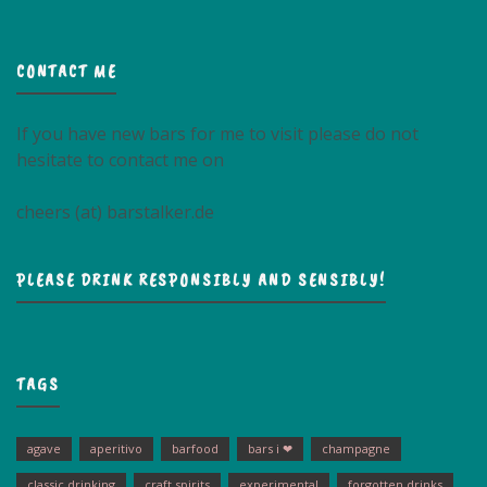
CONTACT ME
If you have new bars for me to visit please do not
hesitate to contact me on
cheers (at) barstalker.de
PLEASE DRINK RESPONSIBLY AND SENSIBLY!
TAGS
agave
aperitivo
barfood
bars i ❤
champagne
classic drinking
craft spirits
experimental
forgotten drinks