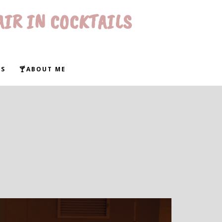
AIR IN COCKTAILS
WS
🍸ABOUT ME