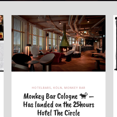
HOTELBARS
,
KÖLN
,
MONKEY BAR
Monkey Bar Cologne 🐒 –
Has landed on the 25hours
Hotel The Circle